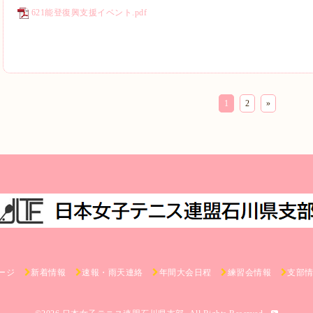
621能登復興支援イベント.pdf
1
2
»
ージ
新着情報
速報・雨天連絡
年間大会日程
練習会情報
支部