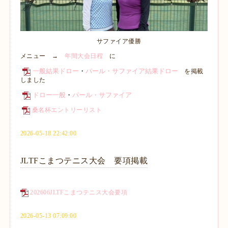
サファイア優勝
メニュー →
年間大会日程
に
一般結果ドロー
・
パール・サファイア結果ドロー
を掲載
しました
ドロー一般
・
パール・サファイア
桑名杯エントリーリスト
2026-05-18 22:42:00
JLTFこまつテニス大会 要項掲載
202606JLTFこまつテニス大会要項
2026-05-13 07:09:00