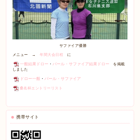
サファイア優勝
メニュー →
年間大会日程
に
一般結果ドロー
・
パール・サファイア結果ドロー
を掲載
しました
ドロー一般
・
パール・サファイア
桑名杯エントリーリスト
携帯サイト